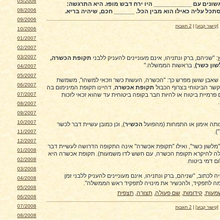
05/2006
ונים עם ___________ היו ירח דבש מופז. היא התרגשה:
08/2006
כל עליה כאילו הוא מבין הכל. ______ חכם, שיהיה בריא.
09/2006
[קישור קבוע]
|
2 תגובות
10/2006
01/2007
02/2007
03/2007
: "שניהם, ברק ונתניהו, אינם מעוניינים להעניק ללבני
תקופת הכשרה,
שון כשר)
, בראשות הממשלה."
04/2007
05/2007
שאבן שושן מפרש כך: "הכשרה, העשות כשר וזכאי למשהו", משמשת
06/2007
שר הביטוחי בצרוף הכבול
תקופת אכשרה
, דהיינו תקופת המינימום בה
07/2007
פרמיית ביטוח או להיות חבר בקופה ביטוחית עד שהוא זכאי לזכות
08/2007
09/2007
10/2007
תה אימון או התמחות (מהפועל
הכשיר
), וכן כמובן עשיית דבר לכשר
).
11/2007
12/2007
"מלשון כשר", ואילו "תקופת אכשרה" אינה התקופה הדרושה לעשיית דבר
01/2008
ולה להיקרא תקופת הכשרה, עם חשש לדו משמעות). תקופת אכשרה היא
02/2008
 דמי ביטוח.
03/2008
לכתוב, "שניהם, ברק ונתניהו, אינם מעוניינים להעניק ללבני זמן
04/2008
ה לתפקיד, ולהכשיר את מינויה לתפקיד ראש הממשלה".
05/2008
שמעות
,
קידומות
,
שם פעולה
,
תצורה
,
תצפית
06/2008
07/2008
[קישור קבוע]
|
2 תגובות
08/2008