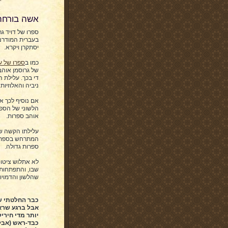
אשה בורחת
ספרו של דויד ג
בעברית המודרני
יסתקרן ויקרא.
כמו ב
ספרו של ע
של גרוסמן אוהב
ניביה והאלוזיו
אם נוסיף לכך א
הלשוני של הספ
אוהב ספרות.
עלילתו הקשה ש
המתרחש בספר, ה
ספרות גדולה.
לא אתלוש ציטוט
שבו, והתפתחות 
שהלשון והדמויו
כבר החלטתי שה
אבל ברגע שראי
יותר מדי חיריק
כבד-ראש (אבל 