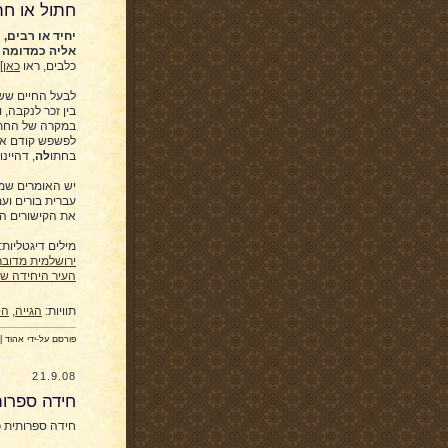
חתול או חת
יחיד או רבים,
אליה כמדומה א
כלבים, ראו
כאן
]
לבעל החיים ששמו המדעי  catus
בין זכר לנקבה, 
במקרה של החתול
לפשפש קודם אי
בחתו
לה
, דהיינ
יש האומרים שמד
עברית בורים וע
את הקישורים הב
מילים דיגטליות:
ירושלמית מדוב
העיר היחידה שי
תוויות:
הגייה
,
הט
פורסם על-ידי אהוד |
21.9.08
חידה ספרות
חידה ספרותית כ