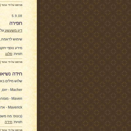
פורסם על-ידי אהוד |
5.9.08
חפירה
דיון משעשע
על 
שימוש לדוגמה, 
מידע נוסף יתקבל
תוויות:
סלנג
פורסם על-ידי אהוד |
חידה נשיאו
שלוש מילים באנ
Macher - יוזם, יוצר, בעל השפעה, אך גם נוכל וכד'.
Maven - מומחה, מבין עניין.
Maverick - אדם עצמאי, לא קונפורמיסט, חושב בשביל עצמו.
(בונוס: מה משמ
תוויות:
חידה
פורסם על-ידי אהוד |