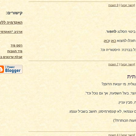
[קישור קבוע]
|
9 תגובות
קישורים:
האקדמיה ללשו
ביטוי הסלנג
לחפור
.
ארכיב "האקדמיה
תוכלו למצוא
כאן
ו
כאן
.
רסס פיד
 בברכה: היסטוריה וכו'.
פיד תגובות
קבלת עדכונים במ
[קישור קבוע]
|
7 תגובות
תית
גלית. מי יוצאת הדופן?
עות הכותרת?)
[קישור קבוע]
|
4 תגובות