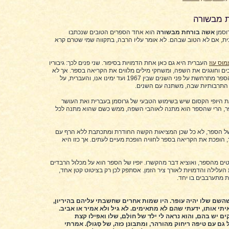
 מבשורה
רוסמן
אשה בורחת מבשורה
הוא אחד הספרים הטובים שנכתבו
ת, אם לא הטוב שבהם. לא אומר עליו הרבה, בתקווה שמי שטרם קרא
מוס עוז
העברית היא גם כאן אחת הדמויות בסיפור. שני פנים לכך: גיבוריו
ים וחוגגים את השפה, ומשחקי מילים מלווים את הקריאה בספר. אך לא
די בכך. עלילת הספר מתרחשת על פני השנים שבין 1967 ועד ימינו אנו, והעברית, על
ת התרבותיות שבה, משתנה עם השנים.
ת היופי הקסום שיש בשימוש הטבעי של גרוסמן בעברית ואת העושר
ר, הרי שהספר הוא מתנה לאוהבי השפה, ממש כשם שהוא מתנה לכל
ל הספר, לא כל שכן המציאות הקשה החודרת ומתכתבת ללא הרף עם
ופכת את הקריאה בספר לחוויה הופכת מעיים לעתים. אך כזו היא
ים מהספר, ואוציא דבר מהקשרו. יופיו של הספר הוא על מכלול הרבדים
העלילה והדמויות לאורך ציר הזמן. אסתפק לכן רק בציטוט קטן אחד,
ת מתערבבים בו יחד.
שם שלו יהיה עופר. היו שמות אחרים שחשבתי עליהם בהיריון,
תי אותו, ידעתי שהם לא מתאימים. לא גיל ולא אמיר או אביב.
ים יש בהם, והוא נראה לי ילד של חוֹלָם, שלו ואפילו קצת
גם עם טיפה ריחוק מהורהר, ומתבונן כזה, של סֶגול). אמרתי